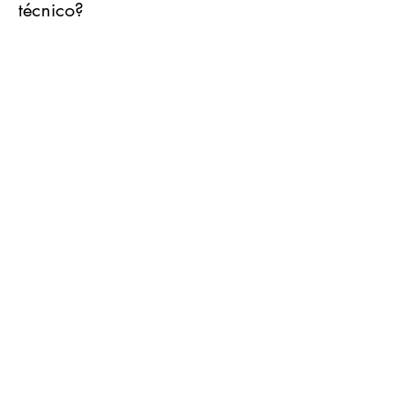
técnico?
Aviso de Privacidad
© 2021 Soluctech. Proudly